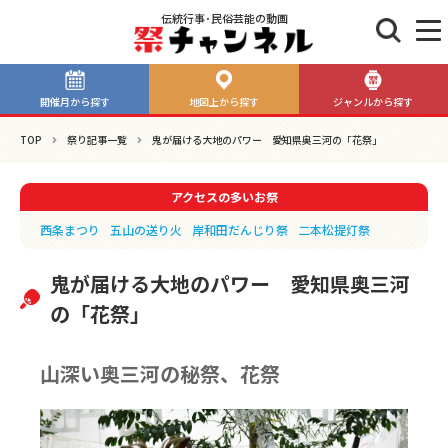
伝統行事･民俗芸能の動画
開催月から探す
地図上から探す
ジャンルから探す
TOP
祭り記事一覧
鬼が届ける大地のパワー 愛知県奥三河の「花祭」
アクセスの多いお祭
西条まつり
五山の送り火
岸和田だんじり祭
二本松提灯祭
鬼が届ける大地のパワー 愛知県奥三河
の「花祭」
山深い奥三河の秘祭、花祭