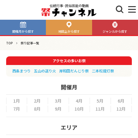
伝統行事･民俗芸能の動画
開催月から探す
地図上から探す
ジャンルから探す
TOP
祭り記事一覧
アクセスの多いお祭
西条まつり
五山の送り火
岸和田だんじり祭
二本松提灯祭
開催月
1月
2月
3月
4月
5月
6月
7月
8月
9月
10月
11月
12月
エリア