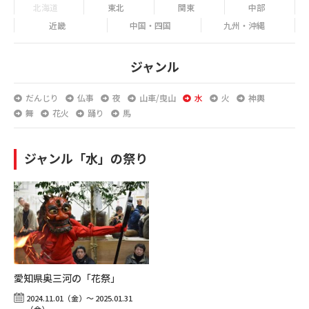
北海道
東北
関東
中部
近畿
中国・四国
九州・沖縄
ジャンル
だんじり
仏事
夜
山車/曳山
水
火
神輿
舞
花火
踊り
馬
ジャンル「水」の祭り
愛知県奥三河の「花祭」
2024.11.01（金）～ 2025.01.31
（金）