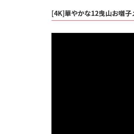
[4K]華やかな12曳山お囃子