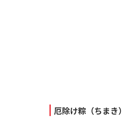
厄除け粽（ちまき）