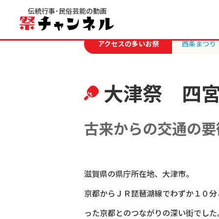
伝統行事･民俗芸能の動画
TOP
祭り記事一覧
大津祭 四宮町天孫神
アクセスの多いお祭
西条まつり
大津祭 四
古来からの交通の要
滋賀県の県庁所在地、大津市。
京都からＪＲ琵琶湖線でわずか１０分
った京都とのつながりの深い街でした