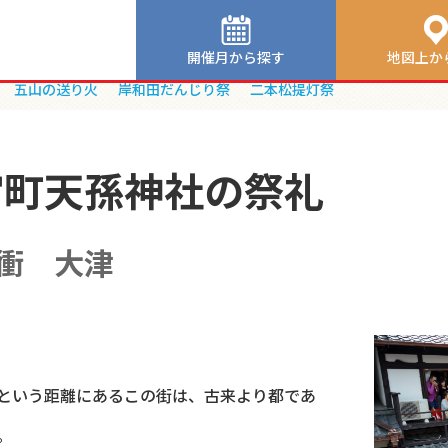
社の祭礼
開催月から探す
地図上か
五山の送り火
岸和田だんじり祭
二本松提灯祭
宮町天孫神社の祭礼
衝 大津
という距離にあるこの街は、古来より都であ
。