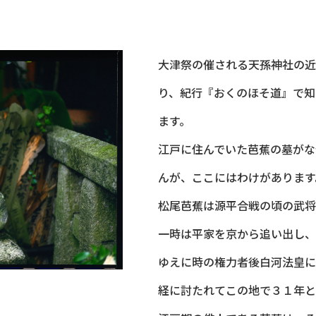
大津祭の催される天孫神社の近
り、紀行『おくのほそ道』で知
ます。
江戸に住んでいた芭蕉の墓がな
んが、ここにはわけがあります
松尾芭蕉は源平合戦の頃の武将
一時は平家を京から追い出し、
ゆえに時の権力者後白河法皇に
経に討たれてこの地で３１年と